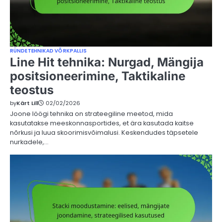
RÜNDETEHNIKAD VÕRKPALLIS
Line Hit tehnika: Nurgad, Mängija
positsioneerimine, Taktikaline
teostus
by
Kärt Lill
02/02/2026
Joone löögi tehnika on strateegiline meetod, mida
kasutatakse meeskonnasportides, et ära kasutada kaitse
nõrkusi ja luua skoorimisvõimalusi. Keskendudes täpsetele
nurkadele,…