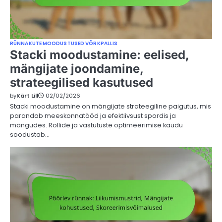
RÜNNAKUTE MOODUSTUSED VÕRKPALLIS
Stacki moodustamine: eelised,
mängijate joondamine,
strateegilised kasutused
by
Kärt Lill
02/02/2026
Stacki moodustamine on mängijate strateegiline paigutus, mis
parandab meeskonnatööd ja efektiivsust spordis ja
mängudes. Rollide ja vastutuste optimeerimise kaudu
soodustab…