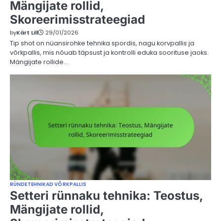
Mängijate rollid,
Skoreerimisstrateegiad
by
Kärt Lill
29/01/2026
Tip shot on nüansirohke tehnika spordis, nagu korvpallis ja
võrkpallis, mis nõuab täpsust ja kontrolli eduka soorituse jaoks.
Mängijate rollide…
RÜNDETEHNIKAD VÕRKPALLIS
Setteri rünnaku tehnika: Teostus,
Mängijate rollid,