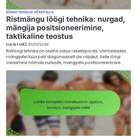
RÜNDETEHNIKAD VÕRKPALLIS
Ristmängu löögi tehnika: nurgad,
mängija positsioneerimine,
taktikaline teostus
by
Kärt Lill
30/01/2026
Ristlöögi tehnika on oluline oskus reketispordis, võimaldades
mängijatel lüüa palli diagonaalselt üle väljakut. Selle löögi
valdamine hõlmab nurkade, mängijate positsioneerimise…