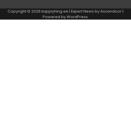
Copyright © 2026
kappiyhing.ee
| Expert News by
Ascendoor
|
Powered by
WordPress
.