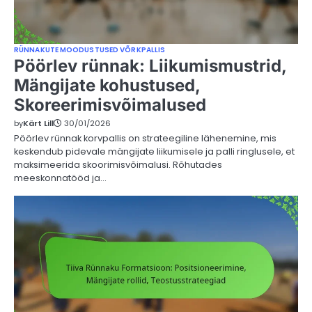
RÜNNAKUTE MOODUSTUSED VÕRKPALLIS
Pöörlev rünnak: Liikumismustrid,
Mängijate kohustused,
Skoreerimisvõimalused
by
Kärt Lill
30/01/2026
Pöörlev rünnak korvpallis on strateegiline lähenemine, mis
keskendub pidevale mängijate liikumisele ja palli ringlusele, et
maksimeerida skoorimisvõimalusi. Rõhutades
meeskonnatööd ja…