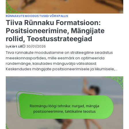
RÜNNAKUTE MOODUSTUSED VÕRKPALLIS
Tiiva Rünnaku Formatsioon:
Positsioneerimine, Mängijate
rollid, Teostusstrateegiad
by
Kärt Lill
30/01/2026
Tiiva rünnakute moodustamine on strateegiline seadistus
meeskonnasportides, mille eesmärk on optimeerida
ründemänge, kasutades mänguvälja välisalasid.
Keskendudes mängijate positsioneerimisele ja liikumisele,…