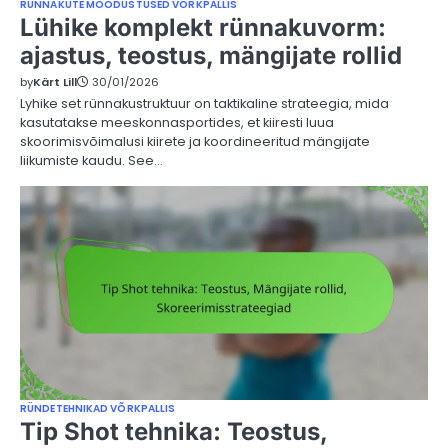
RÜNNAKUTE MOODUSTUSED VÕRKPALLIS
Lühike komplekt rünnakuvorm:
ajastus, teostus, mängijate rollid
by
Kärt Lill
30/01/2026
Lyhike set rünnakustruktuur on taktikaline strateegia, mida
kasutatakse meeskonnasportides, et kiiresti luua
skoorimisvõimalusi kiirete ja koordineeritud mängijate
liikumiste kaudu. See…
RÜNDETEHNIKAD VÕRKPALLIS
Tip Shot tehnika: Teostus,