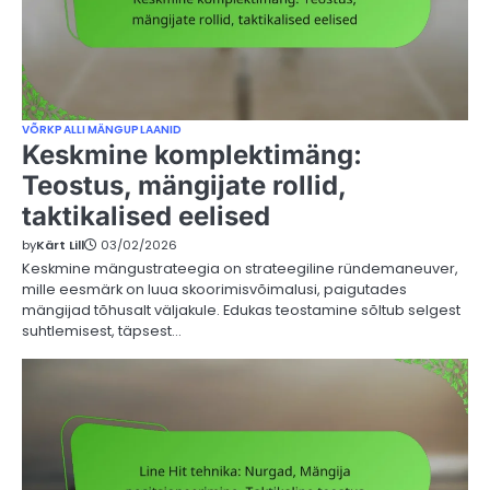
VÕRKPALLI MÄNGUPLAANID
Keskmine komplektimäng:
Teostus, mängijate rollid,
taktikalised eelised
by
Kärt Lill
03/02/2026
Keskmine mängustrateegia on strateegiline ründemaneuver,
mille eesmärk on luua skoorimisvõimalusi, paigutades
mängijad tõhusalt väljakule. Edukas teostamine sõltub selgest
suhtlemisest, täpsest…