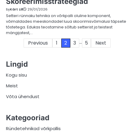
Skoreerimisstrateegiad
by
Kärt Lill
29/01/2026
Setteri rünnaku tehnika on võrkpalli oluline komponent,
võimaldades meeskondadel luua skoorimisvõimalusi täpsete
tõstetega. Edukas teostamine sõltub setterist ja teistest
mängijatest,…
…
Posts
Previous
1
2
3
5
Next
pagination
Lingid
Kogu sisu
Meist
Võta ühendust
Kategooriad
Ründetehnikad võrkpallis