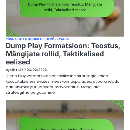
RÜNNAKUTE MOODUSTUSED VÕRKPALLIS
Dump Play Formatsioon: Teostus,
Mängijate rollid, Taktikalised
eelised
by
Kärt Lill
03/02/2026
Dump Play vormatsioon on taktikaline strateegia, mida
kasutatakse erinevates meeskonnasportides, et parandada
palli liikumist ja luua skoorimisvõimalusi. Mängijate
strateegiline paigutamine…