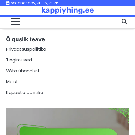
Skip
Wednesday, Jul 15, 2026
kappiyhing.ee
to
content
Õiguslik teave
Privaatsuspoliitika
Tingimused
Võta ühendust
Meist
Küpsiste poliitika