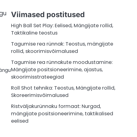
lgu
Viimased postitused
High Ball Set Play: Eelised, Mängijate rollid,
Taktikaline teostus
Tagumise rea rünnak: Teostus, mängijate
rollid, skoorimisvõimalused
Tagumise rea rünnakute moodustamine:
Mängijate positsioneerimine, ajastus,
mängu
skoorimisstrateegiad
Roll Shot tehnika: Teostus, Mängijate rollid,
Skoreerimisvõimalused
Ristväljakurünnaku formaat: Nurgad,
mängijate positsioneerimine, taktikalised
eelised
a