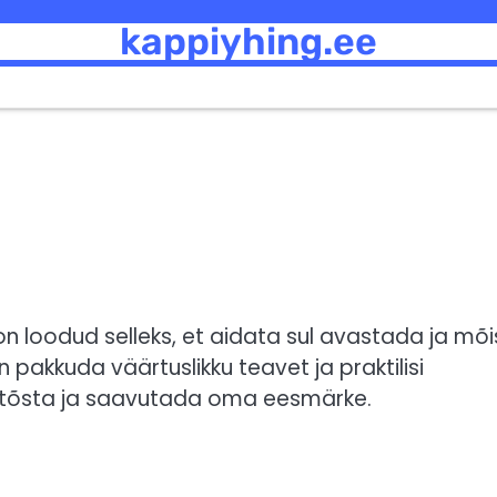
kappiyhing.ee
on loodud selleks, et aidata sul avastada ja mõi
 pakkuda väärtuslikku teavet ja praktilisi
t tõsta ja saavutada oma eesmärke.