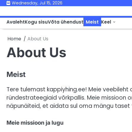
Skip
Wednesday, Jul 15, 2026
to
content
Avaleht
Kogu sisu
Võta ühendust
Meist
Keel
Home
About Us
About Us
Meist
Tere tulemast kappiyhing.ee! Meie veebileht 
ründestrateegiaid võrkpallis. Meie missioon on
näpunäiteid, et aidata sul oma mängu tase
Meie missioon ja lugu