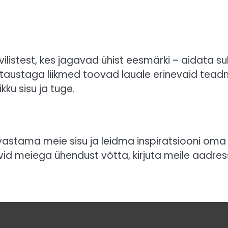
ilistest, kes jagavad ühist eesmärki – aidata su
taustaga liikmed toovad lauale erinevaid teadm
ku sisu ja tuge.
vastama meie sisu ja leidma inspiratsiooni oma
ovid meiega ühendust võtta, kirjuta meile aadress