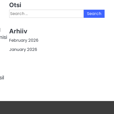
Otsi
Search
for:
l
Arhiiv
isi
February 2026
January 2026
il