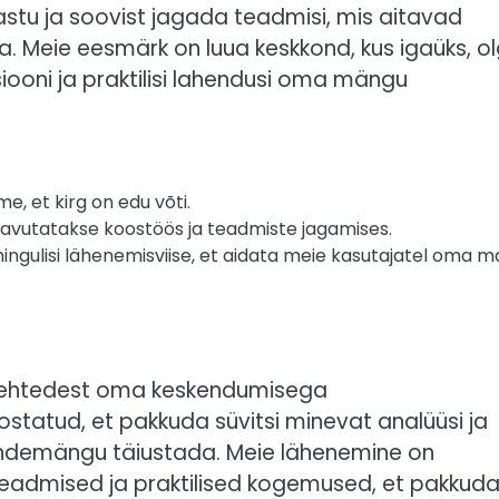
astu ja soovist jagada teadmisi, mis aitavad
a. Meie eesmärk on luua keskkond, kus igaüks, o
siooni ja praktilisi lahendusi oma mängu
, et kirg on edu võti.
vutatakse koostöös ja teadmiste jagamises.
mingulisi lähenemisviise, et aidata meie kasutajatel oma 
ebilehtedest oma keskendumisega
oostatud, et pakkuda süvitsi minevat analüüsi ja
 ründemängu täiustada. Meie lähenemine on
eadmised ja praktilised kogemused, et pakkud