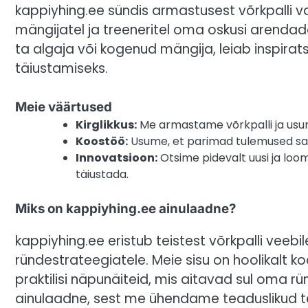
kappiyhing.ee sündis armastusest võrkpalli v
mängijatel ja treeneritel oma oskusi arendad
ta algaja või kogenud mängija, leiab inspirat
täiustamiseks.
Meie väärtused
Kirglikkus:
Me armastame võrkpalli ja usume
Koostöö:
Usume, et parimad tulemused saa
Innovatsioon:
Otsime pidevalt uusi ja loo
täiustada.
Miks on kappiyhing.ee ainulaadne?
kappiyhing.ee eristub teistest võrkpalli ve
ründestrateegiatele. Meie sisu on hoolikalt k
praktilisi näpunäiteid, mis aitavad sul oma
ainulaadne, sest me ühendame teaduslikud t